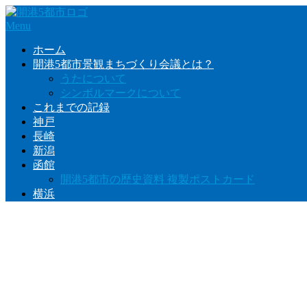
Skip
to
Menu
content
ホーム
開港5都市景観まちづくり会議とは？
うたについて
シンボルマークについて
これまでの記録
神戸
長崎
新潟
函館
開港5都市の歴史資料 複製ポストカード
横浜