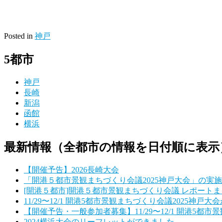
Posted in
神戸
5都市
神戸
長崎
新潟
函館
横浜
最新情報（全都市の情報を日付順に表示
【開催予告】2026長崎大会
「開港５都市景観まちづくり会議2025神戸大会」の実
[開港５都市]開港５都市景観まちづくり会議 レポートまとめ【TH
11/29〜12/1 開港5都市景観まちづくり会議2025神戸
【開催予告・一般参加者募集】11/29〜12/1 開港5都市
2024横浜大会のリーフレットができました