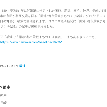
1859（安政5）年に開港港に指定された函館、新潟、横浜、神戸、長崎の5都
市の市民が相互交流を図る「開港5都市景観まちづくり会議」が11月1日～3
日の3日間、横浜で開催されます。ヨコハマ経済新聞に「開港5都市景観まち
づくり会議」の記事が掲載されました。
▽「横浜で「開港5都市景観まちづくり会議」 まちあるきツアーも」
https://www.hamakei.com/headline/10726/
POSTED IN
横浜
5都市
神戸
長崎